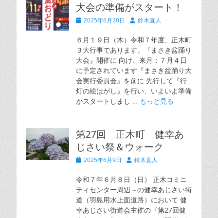
大会の準備がスタート！
投
投
2025年6月20日
鈴木直人
稿
稿
日
者
６月１９日（木）令和７年度、正木町
３大行事であります。『まさき盆踊り
大会』開催に 向け、来月：７月４日
に予定されています『まさき盆踊り大
会実行委員会』を前に 先行して『行
灯の絵はがし』を行い、いよいよ準備
がスタートしまし
… もっと見る
第27回 正木町 健幸あ
じさい祭＆ウォーク
投
投
2025年6月9日
鈴木直人
稿
稿
日
者
令和７年６月８日（日） 正木コミニ
ティセンター周辺～の健幸あじさい街
道（羽島用水上面道路）において 健
幸あじさい街道会主催の『第27回健