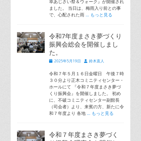
幸あじさい祭＆ウォーク』が開催され
ました。 当日は、梅雨入り前との事
で、心配された雨
… もっと見る
令和7年度まさき夢づくり
振興会総会を開催しまし
た。
投
投
2025年5月19日
鈴木直人
稿
稿
日
者
令和７年５月１６日金曜日 午後７時
３０分より正木コミニティセンター・
ホールにて 『令和７年度まさき夢づ
くり振興会』を開催しました。 初め
に、不破コミニティセンター副館長
（司会者）より、来賓の方、新たに令
和７年度より 各地
… もっと見る
令和７年度まさき夢づく