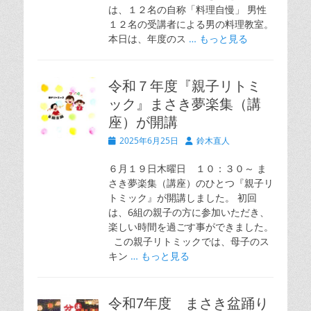
は、１２名の自称「料理自慢」 男性
１２名の受講者による男の料理教室。
本日は、年度のス
… もっと見る
令和７年度『親子リトミ
ック』まさき夢楽集（講
座）が開講
投
投
2025年6月25日
鈴木直人
稿
稿
日
者
６月１９日木曜日 １０：３０～ ま
さき夢楽集（講座）のひとつ『親子リ
トミック』が開講しました。 初回
は、6組の親子の方に参加いただき、
楽しい時間を過ごす事ができました。
この親子リトミックでは、母子のス
キン
… もっと見る
令和7年度 まさき盆踊り