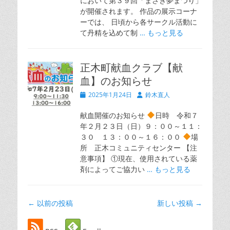
において第３９回「まさき夢まつり」
が開催されます。 作品の展示コーナ
ーでは、 日頃から各サークル活動に
て丹精を込めて制
… もっと見る
正木町献血クラブ【献
血】のお知らせ
投
投
2025年1月24日
鈴木直人
稿
稿
日
者
献血開催のお知らせ
日時 令和７
年２月２３日（日）９：００～１１：
３０ １３：００～１６：００
場
所 正木コミュニティセンター 【注
意事項】 ①現在、使用されている薬
剤によってご協力い
… もっと見る
投
←
以前の投稿
新しい投稿
→
稿
ナ