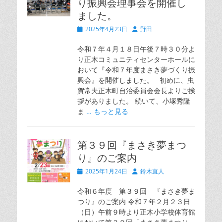
り振興会理事会を開催し
ました。
投
投
2025年4月23日
野田
稿
稿
日
者
令和７年４月１８日午後７時３０分よ
り正木コミュニティセンターホールに
おいて『令和７年度まさき夢づくり振
興会』を開催しました。 初めに、虫
賀常夫正木町自治委員会会長よりご挨
拶がありました。 続いて、小塚秀隆
ま
… もっと見る
第３９回『まさき夢まつ
り』のご案内
投
投
2025年1月24日
鈴木直人
稿
稿
日
者
令和６年度 第３９回 『まさき夢ま
つり』のご案内 令和７年２月２３日
（日）午前９時より正木小学校体育館