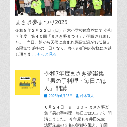
まさき夢まつり2025
令和８年２月２２日（日）正木小学校体育館にて 令和
７年度 第４０回「まさき夢まつり」が開催されまし
た。 当日、朝から天候に恵まれ最高気温が18℃超え
る陽気で 絶好の一日となり、多くの町内の皆様にお越
し頂きま
... もっと見る
令和7年度まさき夢楽集
『男の手料理・毎日ごは
ん』開講
投
投
2025年6月25日
鈴木直人
稿
稿
日
者
６月２４日 ９：３０～ まさき夢楽
集『男の手料理・毎日ごはん』が、開
講しました。 今年度も今井田先生・
浅野先生の２名の講師を迎え、初回