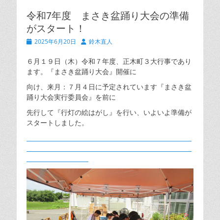
令和7年度 まさき盆踊り大会の準備
がスタート！
投
投
2025年6月20日
鈴木直人
稿
稿
日
者
６月１９日（木）令和７年度、正木町３大行事であり
ます。『まさき盆踊り大会』開催に
向け、来月：７月４日に予定されています『まさき盆
踊り大会実行委員会』を前に
先行して『行灯の絵はがし』を行い、いよいよ準備が
スタートしました。