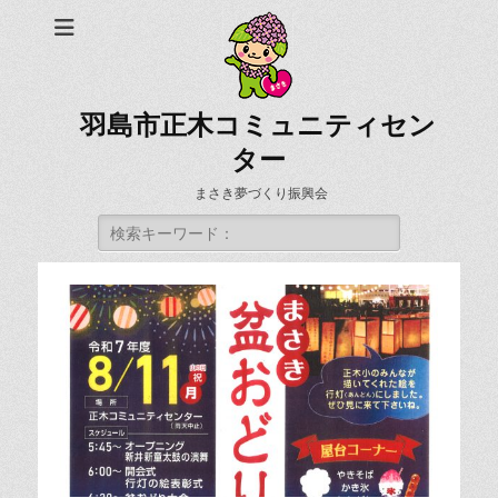
羽島市正木コミュニティセン
ター
まさき夢づくり振興会
検
索: