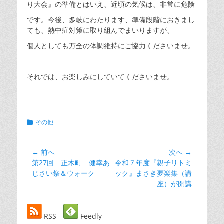
り大会』の準備とはいえ、近頃の気候は、非常に危険
です。今後、多岐にわたります、準備段階におきまし
ても、熱中症対策に取り組んでまいりますが、
個人としても万全の体調維持にご協力くださいませ。
それでは、お楽しみにしていてくださいませ。
カ
その他
テ
ゴ
リ
投
← 前へ
次へ →
ー
前
次
第27回 正木町 健幸あ
令和７年度『親子リトミ
稿
の
の
じさい祭＆ウォーク
ック』まさき夢楽集（講
ナ
投
投
座）が開講
ビ
稿:
稿:
ゲ
RSS
Feedly
ー